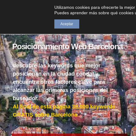
sucommunitymanager.com
Utilizamos cookies para ofrecerte la mejor
Puedes aprender más sobre qué cookies ut
Aceptar
Posicionamiento Web Barcelona
descubre las keywords que mejor
posicionan en la ciudad condal y
encuentra otros factores clave para
alcanzar las primeras posiciones del
buscador.
Al final de esta página 30.000 keywords
GRATIS sobre Barcelona