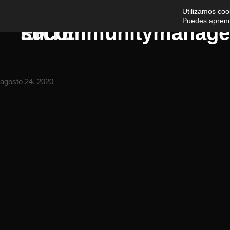
Utilizamos coo
Puedes aprend
sucommunitymanage
ERTE
agosto 24, 2020