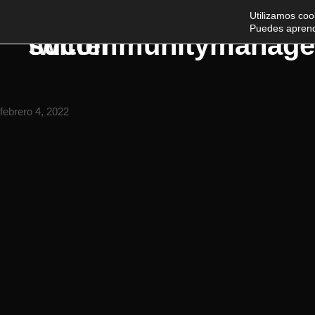
Utilizamos coo
Puedes aprend
sucommunitymanage
twitter
febrero 4, 2022